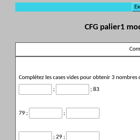
Ex
CFG palier1 mod
Comp
Complétez les cases vides pour obtenir 3 nombres q
;
; 83
79 ;
;
; 29 ;