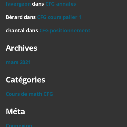
favergeon
dans
CFG annales
Bérard
dans
CFG cours palier 1
chantal
dans
CFG positionnement
Archives
mars 2021
Catégories
Cours de math CFG
Méta
Connexion