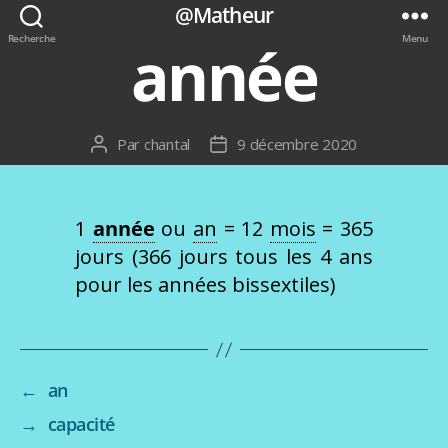
@Matheur
Recherche
Menu
année
Par
chantal
9 décembre 2020
Auteur
Date
de
de
l’article
l’article
1
année
ou
an
= 12
mois
= 365
jours (366 jours tous les 4 ans
pour les années bissextiles)
←
an
→
capacité