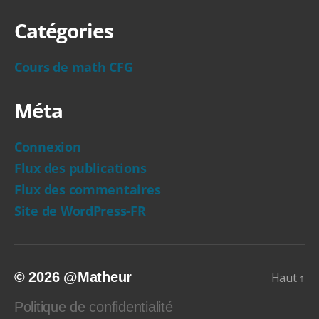
Catégories
Cours de math CFG
Méta
Connexion
Flux des publications
Flux des commentaires
Site de WordPress-FR
© 2026
@Matheur
Haut
↑
Politique de confidentialité