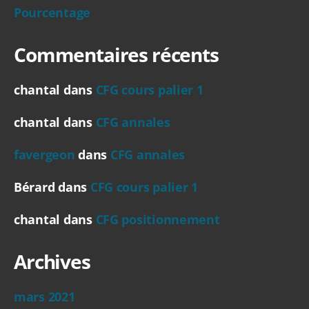
Pourcentage
Commentaires récents
chantal
dans
CFG cours palier 1
chantal
dans
CFG annales
favergeon
dans
CFG annales
Bérard
dans
CFG cours palier 1
chantal
dans
CFG positionnement
Archives
mars 2021