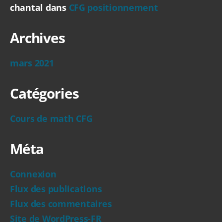
chantal
dans
CFG positionnement
Archives
mars 2021
Catégories
Cours de math CFG
Méta
Connexion
Flux des publications
Flux des commentaires
Site de WordPress-FR