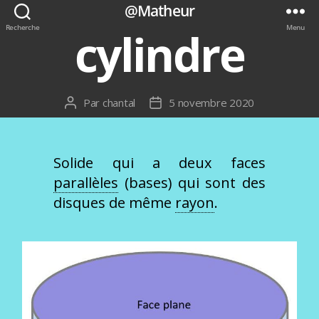
@Matheur
Recherche
Menu
cylindre
Par
chantal
5 novembre 2020
Auteur
Date
de
de
l’article
l’article
Solide qui a deux faces
parallèles
(bases) qui sont des
disques de même
rayon
.