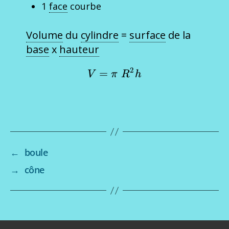
1
face
courbe
Volume
du
cylindre
=
surface
de la
base
x
hauteur
2
=
V=\pi\ R^2 h
V
π
R
h
←
boule
→
cône