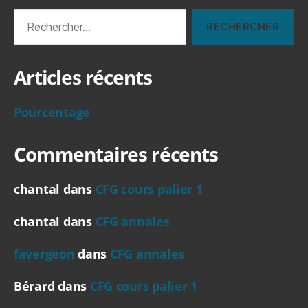
Rechercher :
Articles récents
Pourcentage
Commentaires récents
chantal
dans
CFG cours palier 1
chantal
dans
CFG annales
favergeon
dans
CFG annales
Bérard
dans
CFG cours palier 1