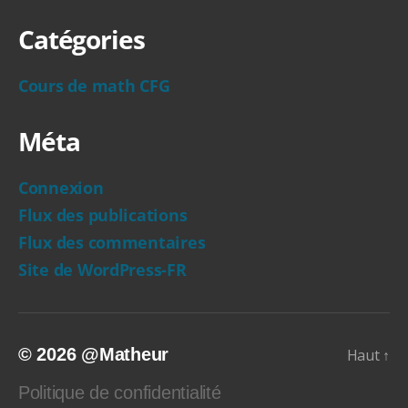
Catégories
Cours de math CFG
Méta
Connexion
Flux des publications
Flux des commentaires
Site de WordPress-FR
© 2026
@Matheur
Haut
↑
Politique de confidentialité