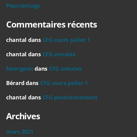
Pourcentage
Commentaires récents
chantal
dans
CFG cours palier 1
chantal
dans
CFG annales
favergeon
dans
CFG annales
Bérard
dans
CFG cours palier 1
chantal
dans
CFG positionnement
Archives
mars 2021