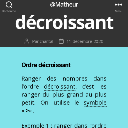
@Matheur
Recherche
Menu
décroissant
Par
chantal
11 décembre 2020
Auteur
Date
de
de
l’article
l’article
Ordre décroissant
Ranger des nombres dans
l’ordre
décroissant
, c’est les
ranger du plus grand au plus
petit. On utilise le
symbole
«
>
« .
Exemple 1 : ranger dans l’ordre