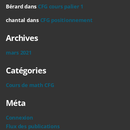
Bérard
dans
CFG cours palier 1
chantal
dans
CFG positionnement
Archives
mars 2021
Catégories
Cours de math CFG
Méta
Connexion
Flux des publications