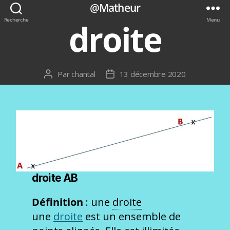
@Matheur
Recherche
Menu
droite
Par
chantal
13 décembre 2020
Auteur
Date
de
de
l’article
l’article
droite AB
Définition
: une
droite
une
droite
est un ensemble de