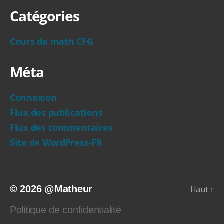
Catégories
Cours de math CFG
Méta
Connexion
Flux des publications
Flux des commentaires
Site de WordPress-FR
© 2026
@Matheur
Haut
↑
Politique de confidentialité