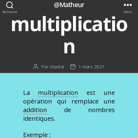
@Matheur
Recherche
Menu
multiplicatio
n
Par
chantal
1 mars 2021
Auteur
Date
de
de
l’article
l’article
La
multiplication
est une
opération qui remplace une
addition
de nombres
identiques.
Exemple :