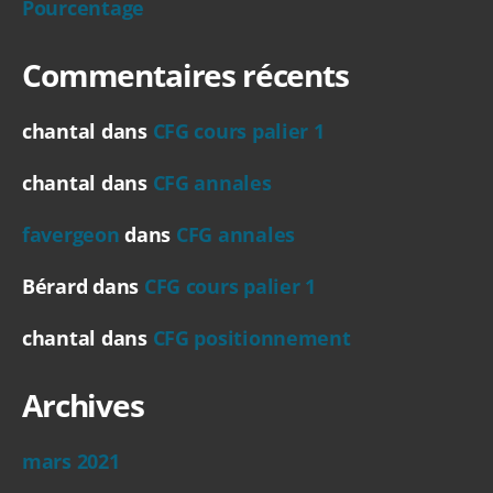
Pourcentage
Commentaires récents
chantal
dans
CFG cours palier 1
chantal
dans
CFG annales
favergeon
dans
CFG annales
Bérard
dans
CFG cours palier 1
chantal
dans
CFG positionnement
Archives
mars 2021