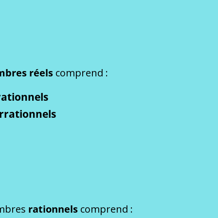
bres réels
comprend :
rationnels
irrationnels
ombres
rationnels
comprend :