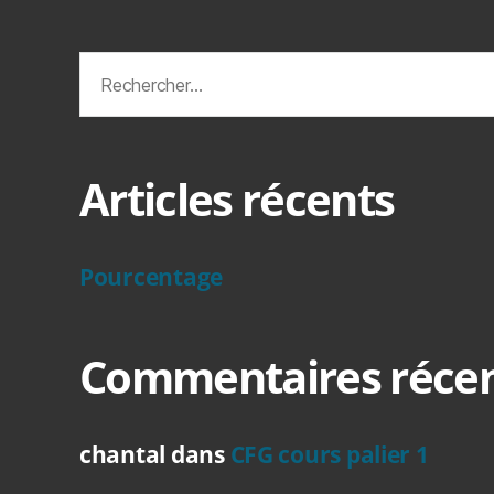
Rechercher :
Articles récents
Pourcentage
Commentaires réce
chantal
dans
CFG cours palier 1