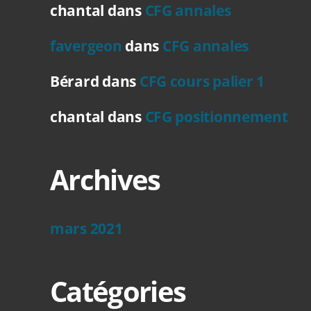
chantal
dans
CFG annales
favergeon
dans
CFG annales
Bérard
dans
CFG cours palier 1
chantal
dans
CFG positionnement
Archives
mars 2021
Catégories