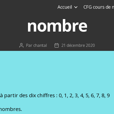
Accueil
CFG cours de 
nombre
Par
chantal
21 décembre 2020
Auteur
Date
de
de
l’article
l’article
artir des dix chiffres : 0, 1, 2, 3, 4, 5, 6, 7, 8, 9
e nombres.