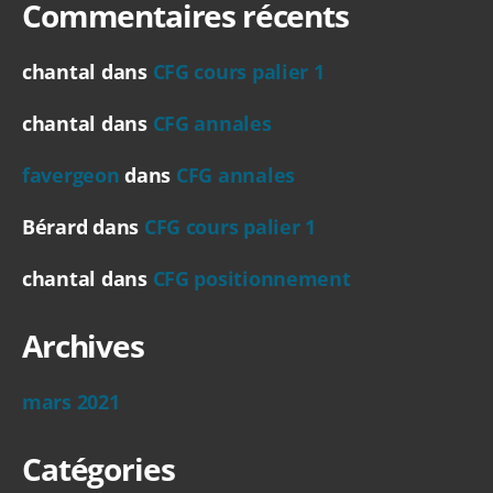
Commentaires récents
chantal
dans
CFG cours palier 1
chantal
dans
CFG annales
favergeon
dans
CFG annales
Bérard
dans
CFG cours palier 1
chantal
dans
CFG positionnement
Archives
mars 2021
Catégories