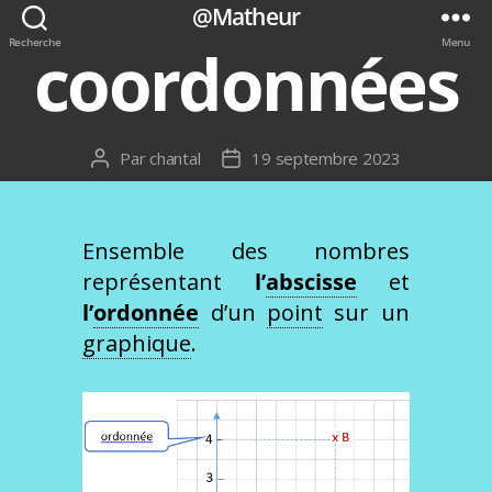
@Matheur
Recherche
Menu
coordonnées
Par
chantal
19 septembre 2023
Auteur
Date
de
de
l’article
l’article
Ensemble des nombres
représentant
l’
abscisse
et
l’
ordonnée
d’un
point
sur un
graphique
.