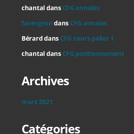
chantal
dans
CFG annales
favergeon
dans
CFG annales
Bérard
dans
CFG cours palier 1
chantal
dans
CFG positionnement
Archives
mars 2021
Catégories