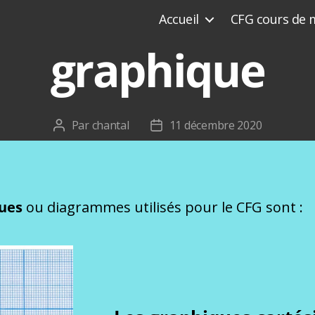
Accueil
CFG cours de 
graphique
Par
chantal
11 décembre 2020
Auteur
Date
de
de
l’article
l’article
ques
ou diagrammes utilisés pour le CFG sont :