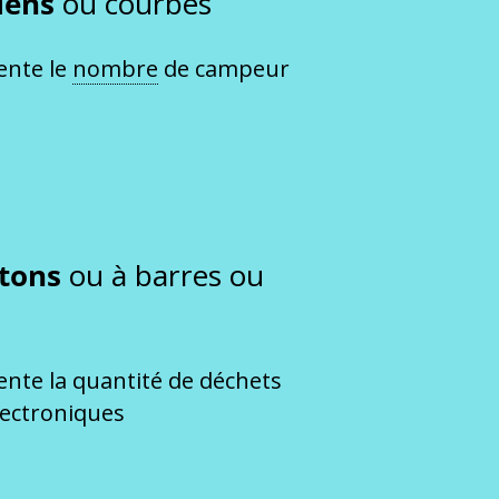
siens
ou courbes
ente le
nombre
de campeur
tons
ou à barres ou
ente la quantité de déchets
lectroniques