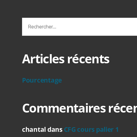
Rechercher :
Articles récents
Pourcentage
Commentaires réce
chantal
dans
CFG cours palier 1