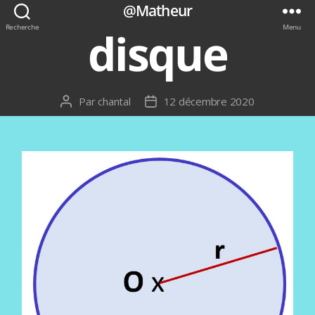
@Matheur
Recherche
Menu
disque
Par
chantal
12 décembre 2020
Auteur
Date
de
de
l’article
l’article