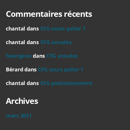
Commentaires récents
chantal
dans
CFG cours palier 1
chantal
dans
CFG annales
favergeon
dans
CFG annales
Bérard
dans
CFG cours palier 1
chantal
dans
CFG positionnement
Archives
mars 2021