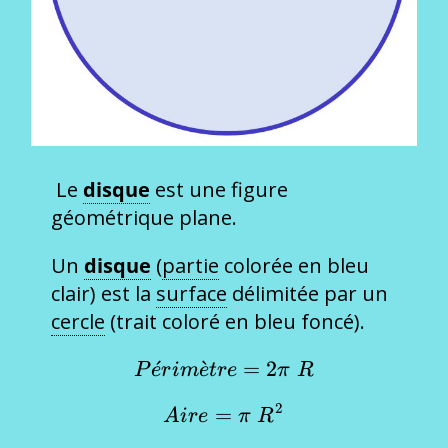
Le
disque
est une figure
géométrique plane.
Un
disque
(
partie
colorée en bleu
clair) est la
surface
délimitée par un
cercle
(trait coloré en bleu foncé).
ˊ
ˋ
Périmètre = 2\pi\ R
=
2
P
e
r
im
e
t
re
π
R
2
=
Aire = \pi\ R^2
A
i
re
π
R