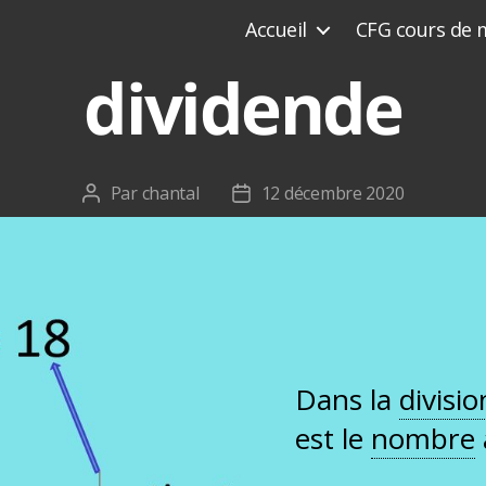
Accueil
CFG cours de 
dividende
Par
chantal
12 décembre 2020
Auteur
Date
de
de
l’article
l’article
Dans la
divisio
est le
nombre