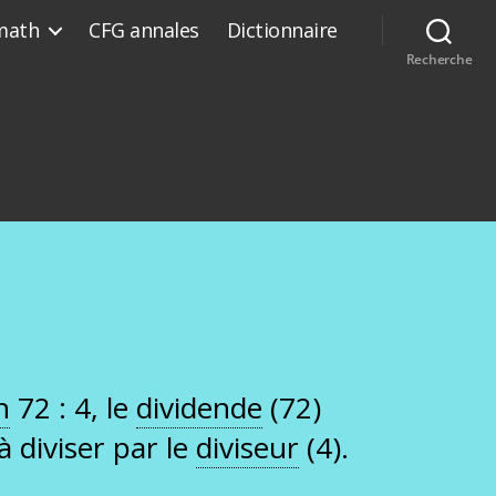
math
CFG annales
Dictionnaire
Recherche
n
72 : 4, le
dividende
(72)
à diviser par le
diviseur
(4).