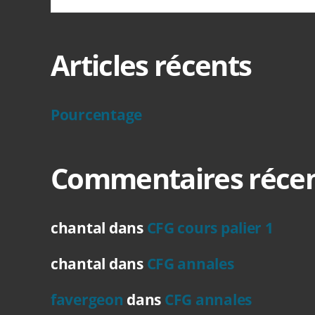
Articles récents
Pourcentage
Commentaires réce
chantal
dans
CFG cours palier 1
chantal
dans
CFG annales
favergeon
dans
CFG annales