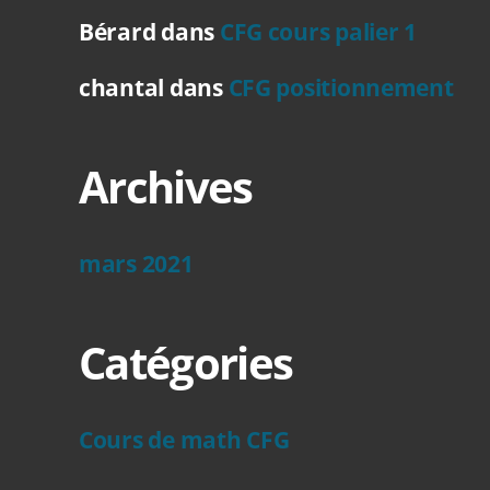
Bérard
dans
CFG cours palier 1
chantal
dans
CFG positionnement
Archives
mars 2021
Catégories
Cours de math CFG