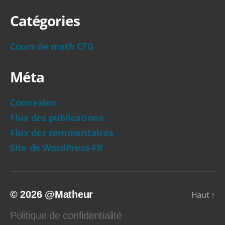
Catégories
Cours de math CFG
Méta
Connexion
Flux des publications
Flux des commentaires
Site de WordPress-FR
© 2026
@Matheur
Haut
↑
Politique de confidentialité