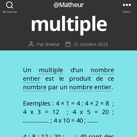
@Matheur
Recherche
Menu
multiple
Par
chantal
21 octobre 2023
Auteur
Date
de
de
l’article
l’article
Un
multiple
d’un
nombre
entier
est le produit de ce
nombre
par un
nombre
entier
.
Exemples : 4 × 1 = 4 ; 4 × 2 = 8 ;
4 x 3 = 12 ; 4 x 5 = 20 ;
…………….. ; 4 x 10 = 40 ; …….
4 ; 8 ; 12 ; 20 ; ….. ; 40 sont des