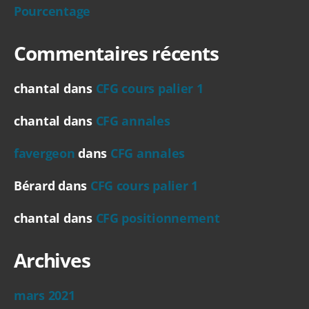
Pourcentage
Commentaires récents
chantal
dans
CFG cours palier 1
chantal
dans
CFG annales
favergeon
dans
CFG annales
Bérard
dans
CFG cours palier 1
chantal
dans
CFG positionnement
Archives
mars 2021