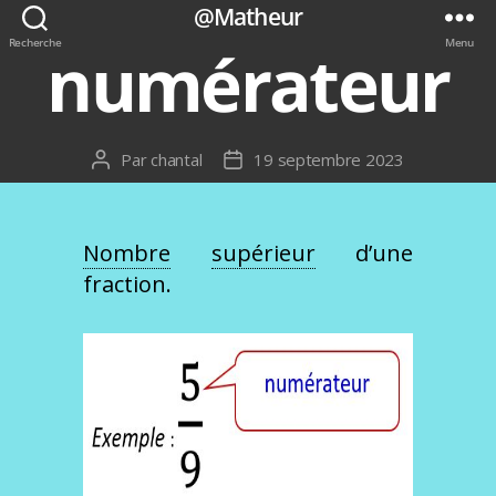
@Matheur
Recherche
Menu
numérateur
Par
chantal
19 septembre 2023
Auteur
Date
de
de
l’article
l’article
Nombre
supérieur
d’une
fraction.