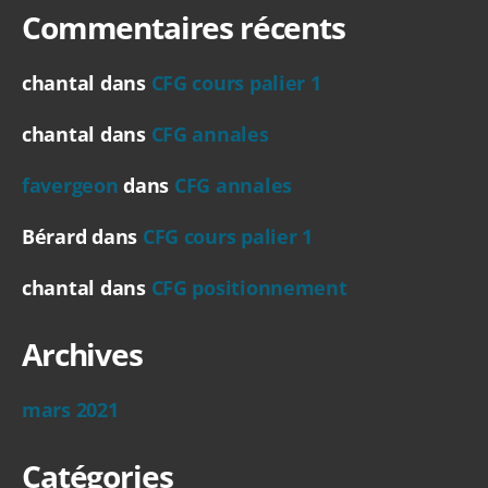
Commentaires récents
chantal
dans
CFG cours palier 1
chantal
dans
CFG annales
favergeon
dans
CFG annales
Bérard
dans
CFG cours palier 1
chantal
dans
CFG positionnement
Archives
mars 2021
Catégories